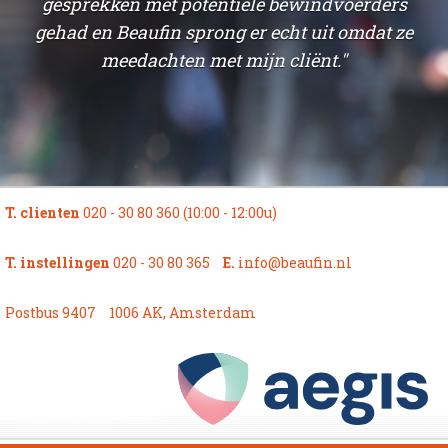
,
gesprekken met potentiele bewindvoerders
b
gehad en Beaufin sprong er echt uit omdat ze
t
meedachten met mijn cliënt."
n
T. clienten
020 - 30 80 360 (10:00 - 12:00u)
T. instellingen
020 - 30 80 365
E.
info@beaufin.nl
Postbus 9407
1006 AK, Amsterdam