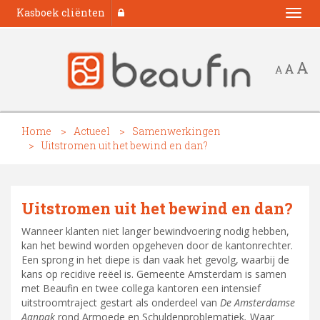
Kasboek cliënten
Togg
navi
A
A
A
Home
Actueel
Samenwerkingen
Uitstromen uit het bewind en dan?
Uitstromen uit het bewind en dan?
Wanneer klanten niet langer bewindvoering nodig hebben,
kan het bewind worden opgeheven door de kantonrechter.
Een sprong in het diepe is dan vaak het gevolg, waarbij de
kans op recidive reëel is. Gemeente Amsterdam is samen
met Beaufin en twee collega kantoren een intensief
uitstroomtraject gestart als onderdeel van
De
Amsterdamse
Aanpak
rond Armoede en Schuldenproblematiek
.
Waar