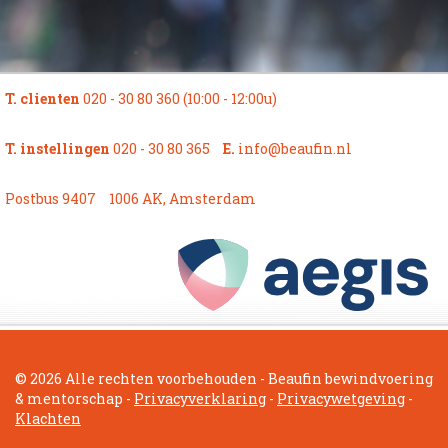
T. clienten
020 - 30 80 360 (10:00 - 12:00u)
T. instellingen
020 - 30 80 365
E.
info@beaufin.nl
Postbus 9407
1006 AK, Amsterdam
© 2026 Alle rechten voorbehouden - Beaufin bewindvoering
& mentorschap -
Privacyverklaring
-
Privacywetgeving
-
Klachten