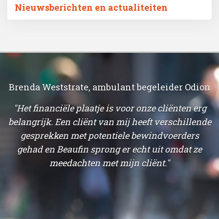
Nieuwsberichten en actualiteiten
Brenda Weststrate, ambulant begeleider Odion
"Het financiële plaatje is voor onze cliënten erg
belangrijk. Een cliënt van mij heeft verschillende
,
gesprekken met potentiele bewindvoerders
b
gehad en Beaufin sprong er echt uit omdat ze
t
meedachten met mijn cliënt."
n