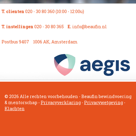
T. clienten
020 - 30 80 360 (10:00 - 12:00u)
T. instellingen
020 - 30 80 365
E.
info@beaufin.nl
Postbus 9407
1006 AK, Amsterdam
© 2026 Alle rechten voorbehouden - Beaufin bewindvoering
& mentorschap -
Privacyverklaring
-
Privacywetgeving
-
Klachten