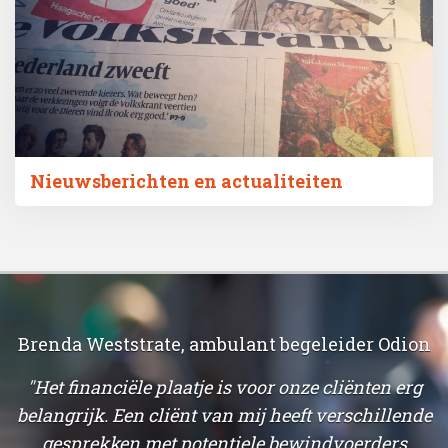
Nieuwsberichten en actualiteiten
Brenda Weststrate, ambulant begeleider Odion
"Het financiële plaatje is voor onze cliënten erg
belangrijk. Een cliënt van mij heeft verschillende
,
gesprekken met potentiele bewindvoerders
b