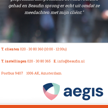
gehad en Beaufin sprong er echt uit omdat ze
t
meedachten met mijn cliënt."
n
T. clienten
020 - 30 80 360 (10:00 - 12:00u)
T. instellingen
020 - 30 80 365
E.
info@beaufin.nl
Postbus 9407
1006 AK, Amsterdam