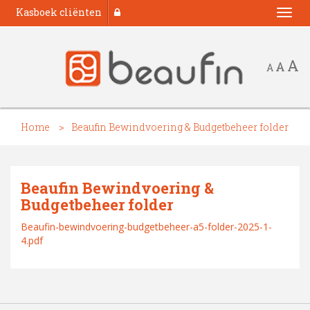
Kasboek cliënten
Togg
navi
A
A
A
Home
Beaufin Bewindvoering & Budgetbeheer folder
Beaufin Bewindvoering &
Budgetbeheer folder
Beaufin-bewindvoering-budgetbeheer-a5-folder-2025-1-
4.pdf