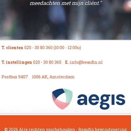
t
meedachten met mijn cliënt."
n
T. clienten
020 - 30 80 360 (10:00 - 12:00u)
T. instellingen
020 - 30 80 365
E.
info@beaufin.nl
Postbus 9407
1006 AK, Amsterdam
© 2026 Alle rechten voorbehouden - Beaufin bewindvoering